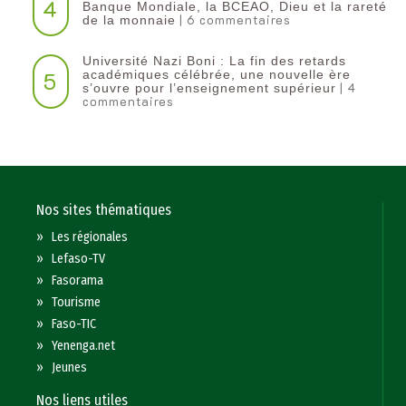
4
Banque Mondiale, la BCEAO, Dieu et la rareté
| 6 commentaires
de la monnaie
Université Nazi Boni : La fin des retards
5
académiques célébrée, une nouvelle ère
| 4
s’ouvre pour l’enseignement supérieur
commentaires
Nos sites thématiques
»
Les régionales
»
Lefaso-TV
»
Fasorama
»
Tourisme
»
Faso-TIC
»
Yenenga.net
»
Jeunes
Nos liens utiles