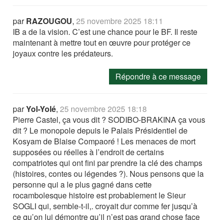
par
RAZOUGOU
,
25 novembre 2025 18:11
IB a de la vision. C’est une chance pour le BF. Il reste
maintenant à mettre tout en œuvre pour protéger ce
joyaux contre les prédateurs.
Répondre à ce message
par
Yol-Yolé
,
25 novembre 2025 18:18
Pierre Castel, ça vous dit ? SODIBO-BRAKINA ça vous
dit ? Le monopole depuis le Palais Présidentiel de
Kosyam de Blaise Compaoré ! Les menaces de mort
supposées ou réelles à l’endroit de certains
compatriotes qui ont fini par prendre la clé des champs
(histoires, contes ou légendes ?). Nous pensons que la
personne qui a le plus gagné dans cette
rocambolesque histoire est probablement le Sieur
SOGLI qui, semble-t-il,. croyait dur comme fer jusqu’à
ce qu’on lui démontre qu’il n’est pas grand chose face