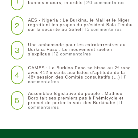
1
| 20 commentaires
bonnes mœurs, interdits
AES - Nigeria : Le Burkina, le Mali et le Niger
2
regrettent les propos du président Bola Tinubu
| 15 commentaires
sur la sécurité au Sahel
Une ambassade pour les extraterrestres au
3
Burkina Faso : Le mouvement raëlien
| 12 commentaires
s’explique
CAMES : Le Burkina Faso se hisse au 2ᵉ rang
4
avec 412 inscrits aux listes d’aptitude de la
| 11
48ᵉ session des Comités consultatifs (…)
commentaires
Assemblée législative du peuple : Mathieu
5
Boro fait ses premiers pas à l’hémicycle et
| 11
promet de porter la voix des Burkinabè
commentaires