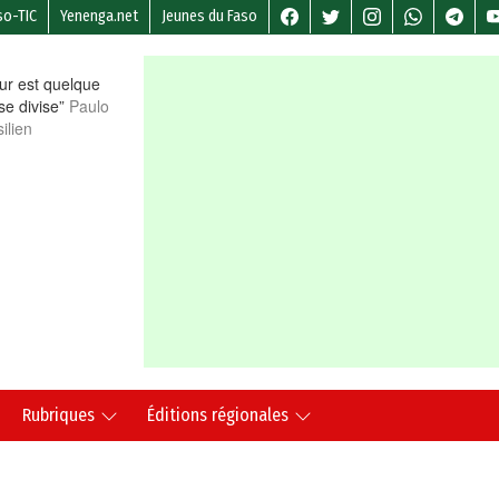
so-TIC
Yenenga.net
Jeunes du Faso
r est quelque
 se divise”
Paulo
ilien
Rubriques
Éditions régionales