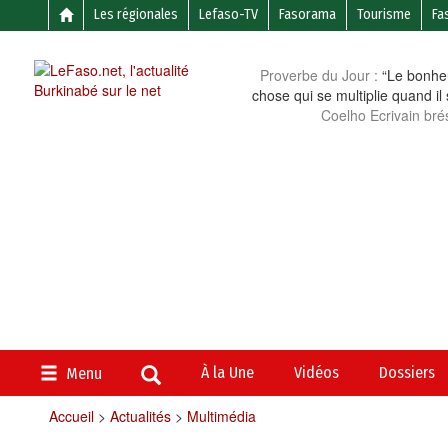
Les régionales
Lefaso-TV
Fasorama
Tourisme
Fa
Proverbe du Jour :
“Le bonheu
chose qui se multiplie quand il
Coelho Ecrivain brés
À la Une
Vidéos
Dossiers
Menu
Accueil
>
Actualités
>
Multimédia