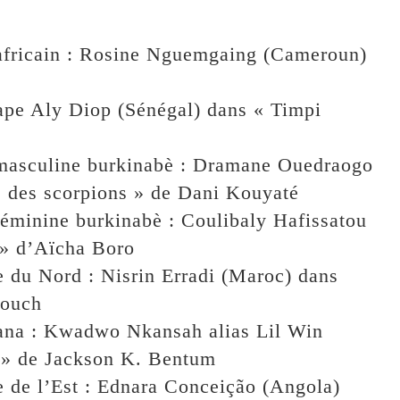
r africain : Rosine Nguemgaing (Cameroun)
 Pape Aly Diop (Sénégal) dans « Timpi
n masculine burkinabè : Dramane Ouedraogo
e des scorpions » de Dani Kouyaté
 féminine burkinabè : Coulibaly Hafissatou
 » d’Aïcha Boro
e du Nord : Nisrin Erradi (Maroc) dans
youch
hana : Kwadwo Nkansah alias Lil Win
 » de Jackson K. Bentum
ue de l’Est : Ednara Conceição (Angola)