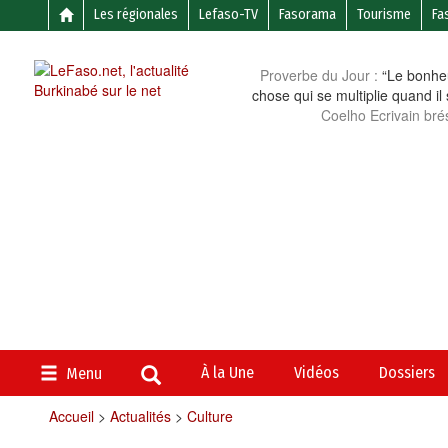
Les régionales
Lefaso-TV
Fasorama
Tourisme
Fa
Proverbe du Jour :
“Le bonheu
chose qui se multiplie quand il
Coelho Ecrivain brés
À la Une
Vidéos
Dossiers
Menu
Accueil
>
Actualités
>
Culture