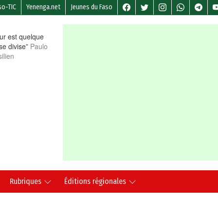
so-TIC
Yenenga.net
Jeunes du Faso
r est quelque
 se divise”
Paulo
ilien
Rubriques
Éditions régionales