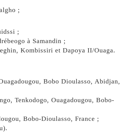
;
lgho ;
idssi ;
rébeogo à Samandin ;
oeghin, Kombissiri et Dapoya II/Ouaga.
 Ouagadougou, Bobo Dioulasso, Abidjan,
rango, Tenkodogo, Ouagadougou, Bobo-
ougou, Bobo-Dioulasso, France ;
u).