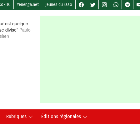
so-TIC
Yenenga.net
Jeunes du Faso
r est quelque
 se divise”
Paulo
ilien
Rubriques
Éditions régionales