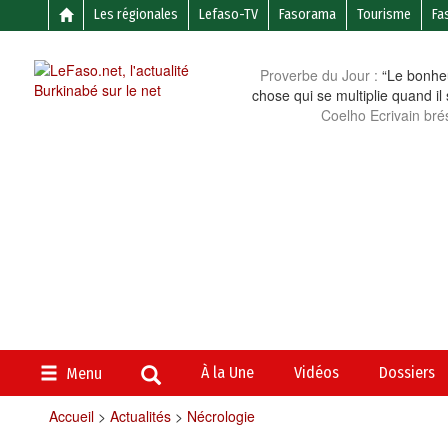
Les régionales
Lefaso-TV
Fasorama
Tourisme
Fa
Proverbe du Jour :
“Le bonheu
chose qui se multiplie quand il
Coelho Ecrivain brés
À la Une
Vidéos
Dossiers
Menu
Accueil
>
Actualités
>
Nécrologie