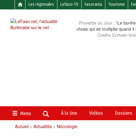
Les régionales
Lefaso-TV
Fasorama
Tourisme
Fa
Proverbe du Jour :
“Le bonheu
chose qui se multiplie quand il
Coelho Ecrivain brés
À la Une
Vidéos
Dossiers
Menu
Accueil
>
Actualités
>
Nécrologie