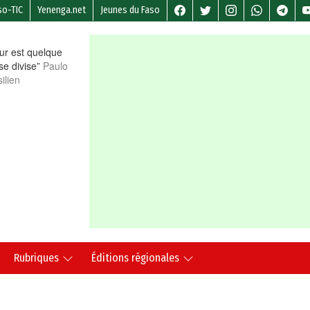
so-TIC
Yenenga.net
Jeunes du Faso
r est quelque
 se divise”
Paulo
ilien
Rubriques
Éditions régionales