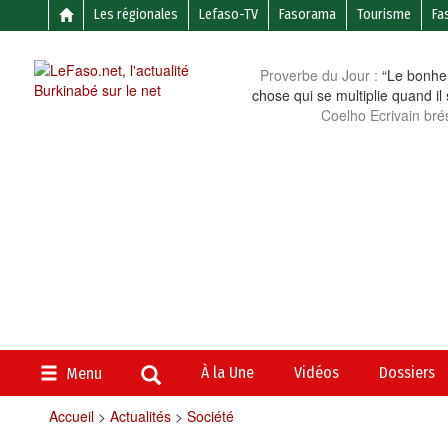
Les régionales
Lefaso-TV
Fasorama
Tourisme
Fa
Proverbe du Jour :
“Le bonheu
chose qui se multiplie quand il
Coelho Ecrivain brés
À la Une
Vidéos
Dossiers
Menu
Accueil
>
Actualités
>
Société