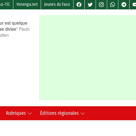
so-TIC
Yenenga.net
Jeunes du Faso
r est quelque
 se divise”
Paulo
ilien
Rubriques
Éditions régionales