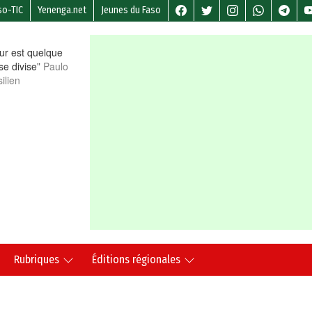
so-TIC
Yenenga.net
Jeunes du Faso
r est quelque
 se divise”
Paulo
ilien
Rubriques
Éditions régionales