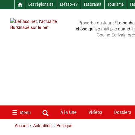
Les régionales
Lefaso-TV
Fasorama
Tourisme
Fa
Proverbe du Jour :
“Le bonheu
chose qui se multiplie quand il
Coelho Ecrivain brés
À la Une
Vidéos
Dossiers
Menu
Accueil
>
Actualités
>
Politique