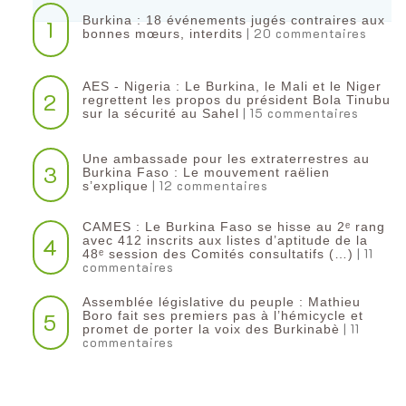
Burkina : 18 événements jugés contraires aux
1
| 20 commentaires
bonnes mœurs, interdits
AES - Nigeria : Le Burkina, le Mali et le Niger
2
regrettent les propos du président Bola Tinubu
| 15 commentaires
sur la sécurité au Sahel
Une ambassade pour les extraterrestres au
3
Burkina Faso : Le mouvement raëlien
| 12 commentaires
s’explique
CAMES : Le Burkina Faso se hisse au 2ᵉ rang
4
avec 412 inscrits aux listes d’aptitude de la
| 11
48ᵉ session des Comités consultatifs (…)
commentaires
Assemblée législative du peuple : Mathieu
5
Boro fait ses premiers pas à l’hémicycle et
| 11
promet de porter la voix des Burkinabè
commentaires