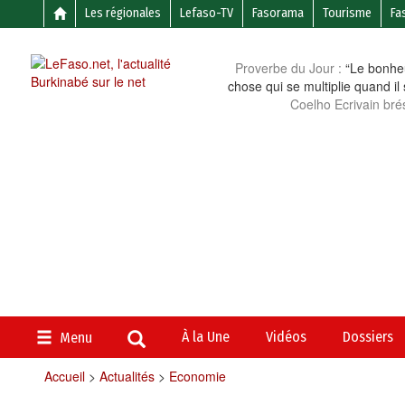
Les régionales
Lefaso-TV
Fasorama
Tourisme
Fa
Proverbe du Jour :
“Le bonheu
chose qui se multiplie quand il
Coelho Ecrivain brés
À la Une
Vidéos
Dossiers
Menu
Accueil
>
Actualités
>
Economie