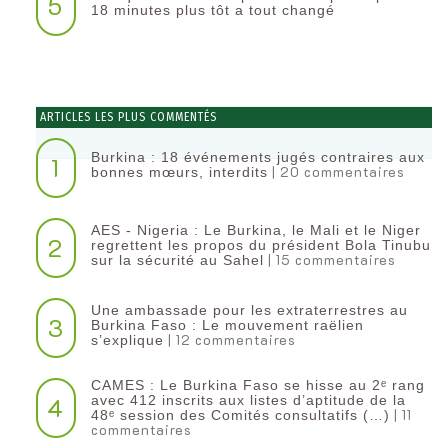
5
18 minutes plus tôt a tout changé
ARTICLES LES PLUS COMMENTÉS
Burkina : 18 événements jugés contraires aux
1
| 20 commentaires
bonnes mœurs, interdits
AES - Nigeria : Le Burkina, le Mali et le Niger
2
regrettent les propos du président Bola Tinubu
| 15 commentaires
sur la sécurité au Sahel
Une ambassade pour les extraterrestres au
3
Burkina Faso : Le mouvement raëlien
| 12 commentaires
s’explique
CAMES : Le Burkina Faso se hisse au 2ᵉ rang
4
avec 412 inscrits aux listes d’aptitude de la
| 11
48ᵉ session des Comités consultatifs (…)
commentaires