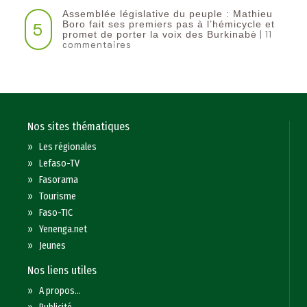
Assemblée législative du peuple : Mathieu
5
Boro fait ses premiers pas à l’hémicycle et
| 11
promet de porter la voix des Burkinabè
commentaires
Nos sites thématiques
»
Les régionales
»
Lefaso-TV
»
Fasorama
»
Tourisme
»
Faso-TIC
»
Yenenga.net
»
Jeunes
Nos liens utiles
»
A propos...