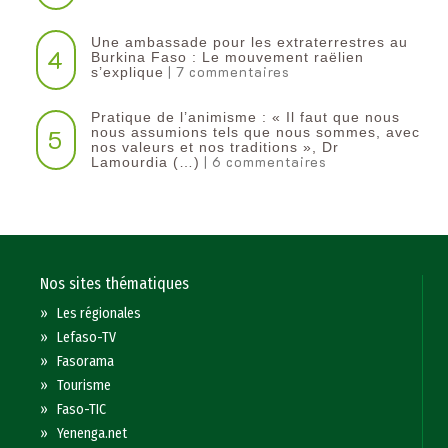
Une ambassade pour les extraterrestres au
4
Burkina Faso : Le mouvement raëlien
| 7 commentaires
s’explique
Pratique de l’animisme : « Il faut que nous
5
nous assumions tels que nous sommes, avec
nos valeurs et nos traditions », Dr
| 6 commentaires
Lamourdia (…)
Nos sites thématiques
»
Les régionales
»
Lefaso-TV
»
Fasorama
»
Tourisme
»
Faso-TIC
»
Yenenga.net