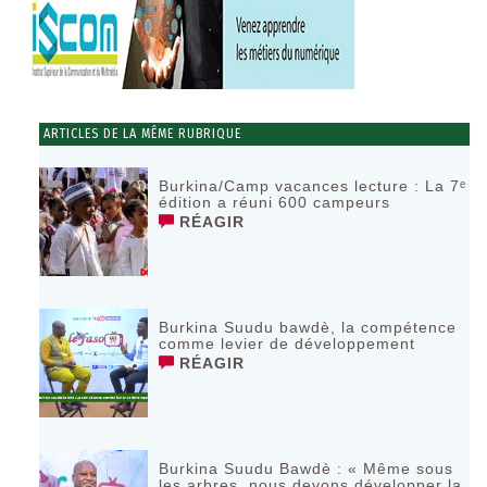
ARTICLES DE LA MÊME RUBRIQUE
Burkina/Camp vacances lecture : La 7ᵉ
édition a réuni 600 campeurs
RÉAGIR
Burkina Suudu bawdè, la compétence
comme levier de développement
RÉAGIR
Burkina Suudu Bawdè : « Même sous
les arbres, nous devons développer la