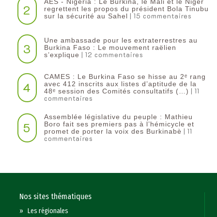
AES - Nigeria : Le Burkina, le Mali et le Niger
2
regrettent les propos du président Bola Tinubu
| 15 commentaires
sur la sécurité au Sahel
Une ambassade pour les extraterrestres au
3
Burkina Faso : Le mouvement raëlien
| 12 commentaires
s’explique
CAMES : Le Burkina Faso se hisse au 2ᵉ rang
4
avec 412 inscrits aux listes d’aptitude de la
| 11
48ᵉ session des Comités consultatifs (…)
commentaires
Assemblée législative du peuple : Mathieu
5
Boro fait ses premiers pas à l’hémicycle et
| 11
promet de porter la voix des Burkinabè
commentaires
Nos sites thématiques
»
Les régionales