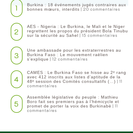
Burkina : 18 événements jugés contraires aux
1
| 20 commentaires
bonnes mœurs, interdits
AES - Nigeria : Le Burkina, le Mali et le Niger
2
regrettent les propos du président Bola Tinubu
| 15 commentaires
sur la sécurité au Sahel
Une ambassade pour les extraterrestres au
3
Burkina Faso : Le mouvement raëlien
| 12 commentaires
s’explique
CAMES : Le Burkina Faso se hisse au 2ᵉ rang
4
avec 412 inscrits aux listes d’aptitude de la
| 11
48ᵉ session des Comités consultatifs (…)
commentaires
Assemblée législative du peuple : Mathieu
5
Boro fait ses premiers pas à l’hémicycle et
| 11
promet de porter la voix des Burkinabè
commentaires