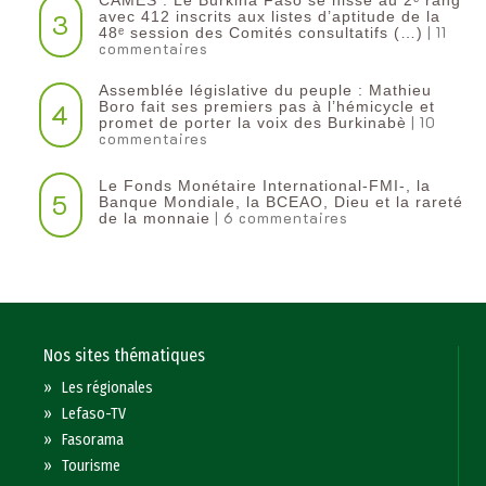
CAMES : Le Burkina Faso se hisse au 2ᵉ rang
3
avec 412 inscrits aux listes d’aptitude de la
| 11
48ᵉ session des Comités consultatifs (…)
commentaires
Assemblée législative du peuple : Mathieu
4
Boro fait ses premiers pas à l’hémicycle et
| 10
promet de porter la voix des Burkinabè
commentaires
Le Fonds Monétaire International-FMI-, la
5
Banque Mondiale, la BCEAO, Dieu et la rareté
| 6 commentaires
de la monnaie
Nos sites thématiques
»
Les régionales
»
Lefaso-TV
»
Fasorama
»
Tourisme