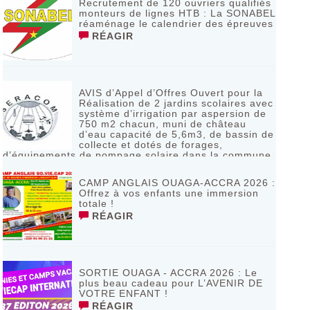
Recrutement de 120 ouvriers qualifiés
monteurs de lignes HTB : La SONABEL
réaménage le calendrier des épreuves
RÉAGIR
AVIS d’Appel d’Offres Ouvert pour la
Réalisation de 2 jardins scolaires avec
système d’irrigation par aspersion de
750 m2 chacun, muni de château
d’eau capacité de 5,6m3, de bassin de
collecte et dotés de forages,
d’équipements de pompage solaire dans la commune
de Bagassi région des BANKUI
RÉAGIR
CAMP ANGLAIS OUAGA-ACCRA 2026 :
Offrez à vos enfants une immersion
totale !
RÉAGIR
SORTIE OUAGA - ACCRA 2026 : Le
plus beau cadeau pour L’AVENIR DE
VOTRE ENFANT !
RÉAGIR