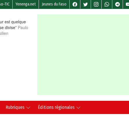
so-TIC
Yenenga.net
Jeunes du Faso
r est quelque
 se divise”
Paulo
ilien
Rubriques
Éditions régionales