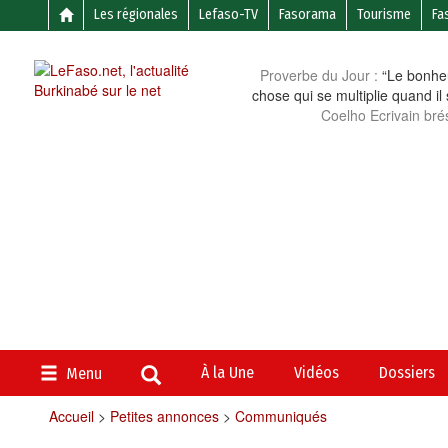
Les régionales
Lefaso-TV
Fasorama
Tourisme
Fa
Proverbe du Jour :
“Le bonheu
chose qui se multiplie quand il
Coelho Ecrivain brés
À la Une
Vidéos
Dossiers
Menu
Accueil
>
Petites annonces
>
Communiqués