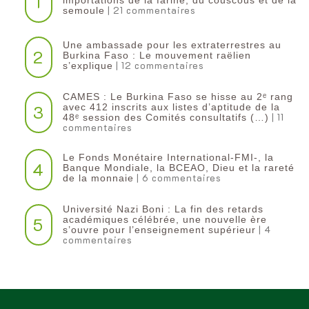
1
| 21 commentaires
semoule
Une ambassade pour les extraterrestres au
2
Burkina Faso : Le mouvement raëlien
| 12 commentaires
s’explique
CAMES : Le Burkina Faso se hisse au 2ᵉ rang
3
avec 412 inscrits aux listes d’aptitude de la
| 11
48ᵉ session des Comités consultatifs (…)
commentaires
Le Fonds Monétaire International-FMI-, la
4
Banque Mondiale, la BCEAO, Dieu et la rareté
| 6 commentaires
de la monnaie
Université Nazi Boni : La fin des retards
5
académiques célébrée, une nouvelle ère
| 4
s’ouvre pour l’enseignement supérieur
commentaires