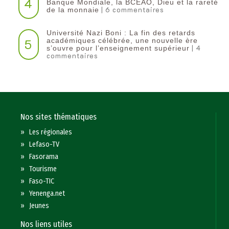
4
Banque Mondiale, la BCEAO, Dieu et la rareté
| 6 commentaires
de la monnaie
Université Nazi Boni : La fin des retards
5
académiques célébrée, une nouvelle ère
| 4
s’ouvre pour l’enseignement supérieur
commentaires
Nos sites thématiques
»
Les régionales
»
Lefaso-TV
»
Fasorama
»
Tourisme
»
Faso-TIC
»
Yenenga.net
»
Jeunes
Nos liens utiles