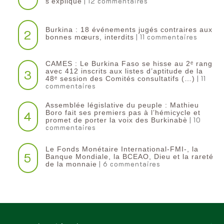
| 12 commentaires
s’explique
Burkina : 18 événements jugés contraires aux
2
| 11 commentaires
bonnes mœurs, interdits
CAMES : Le Burkina Faso se hisse au 2ᵉ rang
3
avec 412 inscrits aux listes d’aptitude de la
| 11
48ᵉ session des Comités consultatifs (…)
commentaires
Assemblée législative du peuple : Mathieu
4
Boro fait ses premiers pas à l’hémicycle et
| 10
promet de porter la voix des Burkinabè
commentaires
Le Fonds Monétaire International-FMI-, la
5
Banque Mondiale, la BCEAO, Dieu et la rareté
| 6 commentaires
de la monnaie