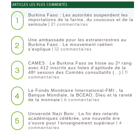
ARTICLES LES PLUS COMMENTÉS
Burkina Faso : Les autorités suspendent les
1
importations de la farine, du couscous et de la
| 21 commentaires
semoule
Une ambassade pour les extraterrestres au
2
Burkina Faso : Le mouvement raëlien
| 12 commentaires
s’explique
CAMES : Le Burkina Faso se hisse au 2ᵉ rang
3
avec 412 inscrits aux listes d’aptitude de la
| 11
48ᵉ session des Comités consultatifs (…)
commentaires
Le Fonds Monétaire International-FMI-, la
4
Banque Mondiale, la BCEAO, Dieu et la rareté
| 6 commentaires
de la monnaie
Université Nazi Boni : La fin des retards
5
académiques célébrée, une nouvelle ère
| 4
s’ouvre pour l’enseignement supérieur
commentaires