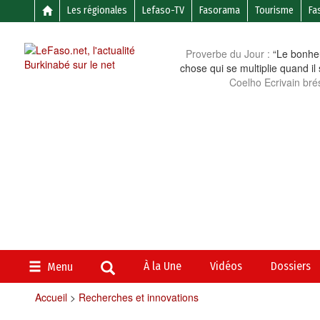
Les régionales
Lefaso-TV
Fasorama
Tourisme
Fa
Proverbe du Jour :
“Le bonheu
chose qui se multiplie quand il
Coelho Ecrivain brés
À la Une
Vidéos
Dossiers
Menu
Accueil
>
Recherches et innovations