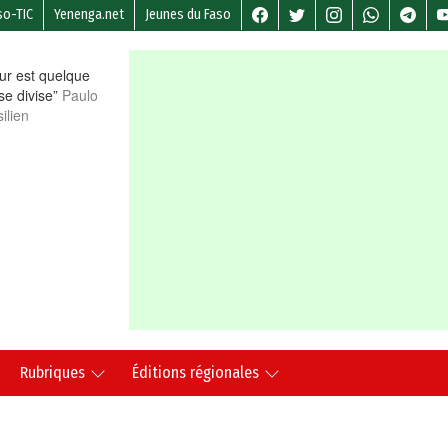
so-TIC
Yenenga.net
Jeunes du Faso
r est quelque
 se divise”
Paulo
ilien
Rubriques
Éditions régionales