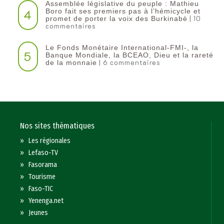
Assemblée législative du peuple : Mathieu
4
Boro fait ses premiers pas à l’hémicycle et
| 10
promet de porter la voix des Burkinabè
commentaires
Le Fonds Monétaire International-FMI-, la
5
Banque Mondiale, la BCEAO, Dieu et la rareté
| 6 commentaires
de la monnaie
Nos sites thématiques
»
Les régionales
»
Lefaso-TV
»
Fasorama
»
Tourisme
»
Faso-TIC
»
Yenenga.net
»
Jeunes