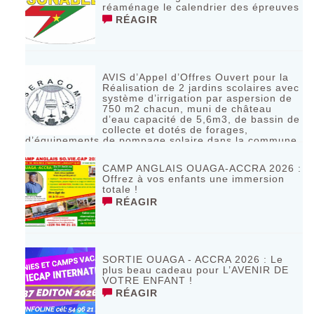
réaménage le calendrier des épreuves
RÉAGIR
AVIS d’Appel d’Offres Ouvert pour la
Réalisation de 2 jardins scolaires avec
système d’irrigation par aspersion de
750 m2 chacun, muni de château
d’eau capacité de 5,6m3, de bassin de
collecte et dotés de forages,
d’équipements de pompage solaire dans la commune
de Bagassi région des BANKUI
RÉAGIR
CAMP ANGLAIS OUAGA-ACCRA 2026 :
Offrez à vos enfants une immersion
totale !
RÉAGIR
SORTIE OUAGA - ACCRA 2026 : Le
plus beau cadeau pour L’AVENIR DE
VOTRE ENFANT !
RÉAGIR