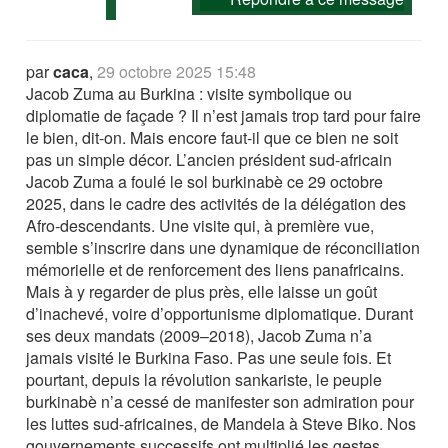
par
caca
,
29 octobre 2025 15:48
Jacob Zuma au Burkina : visite symbolique ou
diplomatie de façade ? Il n’est jamais trop tard pour faire
le bien, dit-on. Mais encore faut-il que ce bien ne soit
pas un simple décor. L’ancien président sud-africain
Jacob Zuma a foulé le sol burkinabè ce 29 octobre
2025, dans le cadre des activités de la délégation des
Afro-descendants. Une visite qui, à première vue,
semble s’inscrire dans une dynamique de réconciliation
mémorielle et de renforcement des liens panafricains.
Mais à y regarder de plus près, elle laisse un goût
d’inachevé, voire d’opportunisme diplomatique. Durant
ses deux mandats (2009–2018), Jacob Zuma n’a
jamais visité le Burkina Faso. Pas une seule fois. Et
pourtant, depuis la révolution sankariste, le peuple
burkinabè n’a cessé de manifester son admiration pour
les luttes sud-africaines, de Mandela à Steve Biko. Nos
gouvernements successifs ont multiplié les gestes