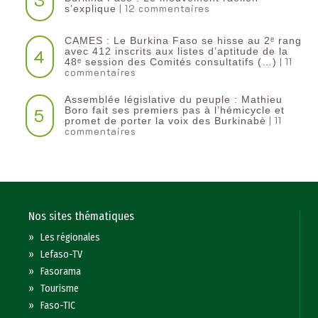
| 12 commentaires
s’explique
CAMES : Le Burkina Faso se hisse au 2ᵉ rang
4
avec 412 inscrits aux listes d’aptitude de la
| 11
48ᵉ session des Comités consultatifs (…)
commentaires
Assemblée législative du peuple : Mathieu
5
Boro fait ses premiers pas à l’hémicycle et
| 11
promet de porter la voix des Burkinabè
commentaires
Nos sites thématiques
»
Les régionales
»
Lefaso-TV
»
Fasorama
»
Tourisme
»
Faso-TIC