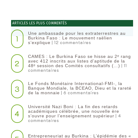
ARTICLES LES PLUS COMMENTÉS
Une ambassade pour les extraterrestres au
1
Burkina Faso : Le mouvement raëlien
| 12 commentaires
s’explique
CAMES : Le Burkina Faso se hisse au 2ᵉ rang
2
avec 412 inscrits aux listes d’aptitude de la
| 11
48ᵉ session des Comités consultatifs (…)
commentaires
Le Fonds Monétaire International-FMI-, la
3
Banque Mondiale, la BCEAO, Dieu et la rareté
| 6 commentaires
de la monnaie
Université Nazi Boni : La fin des retards
4
académiques célébrée, une nouvelle ère
| 4
s’ouvre pour l’enseignement supérieur
commentaires
Entrepreneuriat au Burkina : L’épidémie des «