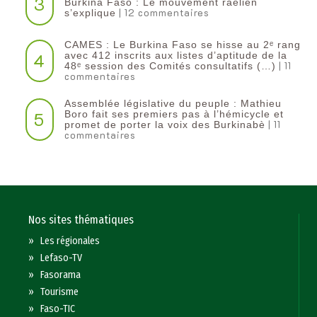
3
Burkina Faso : Le mouvement raëlien
| 12 commentaires
s’explique
CAMES : Le Burkina Faso se hisse au 2ᵉ rang
4
avec 412 inscrits aux listes d’aptitude de la
| 11
48ᵉ session des Comités consultatifs (…)
commentaires
Assemblée législative du peuple : Mathieu
5
Boro fait ses premiers pas à l’hémicycle et
| 11
promet de porter la voix des Burkinabè
commentaires
Nos sites thématiques
»
Les régionales
»
Lefaso-TV
»
Fasorama
»
Tourisme
»
Faso-TIC