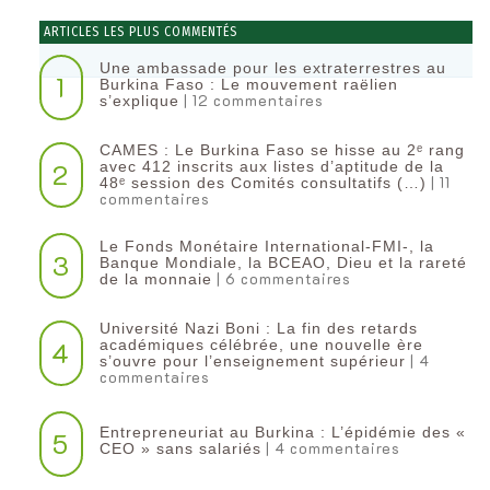
ARTICLES LES PLUS COMMENTÉS
Une ambassade pour les extraterrestres au
1
Burkina Faso : Le mouvement raëlien
| 12 commentaires
s’explique
CAMES : Le Burkina Faso se hisse au 2ᵉ rang
2
avec 412 inscrits aux listes d’aptitude de la
| 11
48ᵉ session des Comités consultatifs (…)
commentaires
Le Fonds Monétaire International-FMI-, la
3
Banque Mondiale, la BCEAO, Dieu et la rareté
| 6 commentaires
de la monnaie
Université Nazi Boni : La fin des retards
4
académiques célébrée, une nouvelle ère
| 4
s’ouvre pour l’enseignement supérieur
commentaires
Entrepreneuriat au Burkina : L’épidémie des «
5
| 4 commentaires
CEO » sans salariés