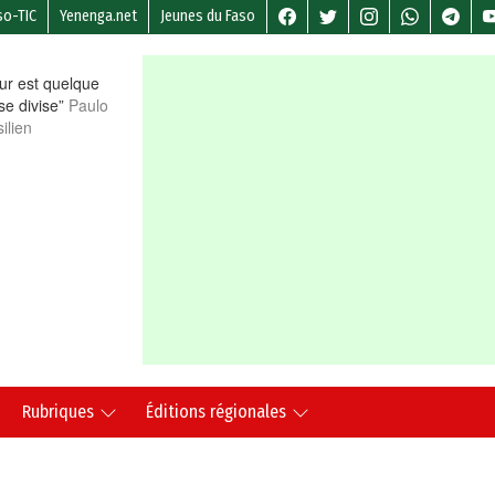
so-TIC
Yenenga.net
Jeunes du Faso
r est quelque
 se divise”
Paulo
ilien
Rubriques
Éditions régionales