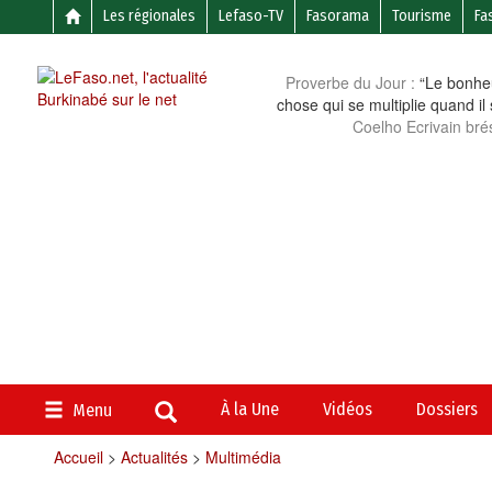
Les régionales
Lefaso-TV
Fasorama
Tourisme
Fa
Proverbe du Jour :
“Le bonheu
chose qui se multiplie quand il
Coelho Ecrivain brés
À la Une
Vidéos
Dossiers
Menu
Accueil
>
Actualités
>
Multimédia