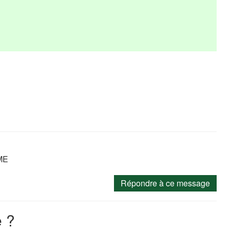
OME
Répondre à ce message
 ?