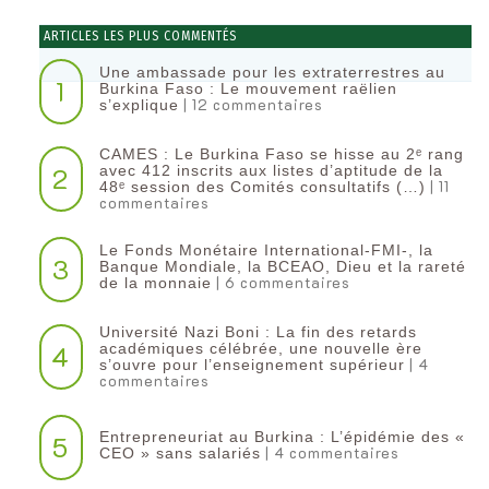
ARTICLES LES PLUS COMMENTÉS
Une ambassade pour les extraterrestres au
1
Burkina Faso : Le mouvement raëlien
| 12 commentaires
s’explique
CAMES : Le Burkina Faso se hisse au 2ᵉ rang
2
avec 412 inscrits aux listes d’aptitude de la
| 11
48ᵉ session des Comités consultatifs (…)
commentaires
Le Fonds Monétaire International-FMI-, la
3
Banque Mondiale, la BCEAO, Dieu et la rareté
| 6 commentaires
de la monnaie
Université Nazi Boni : La fin des retards
4
académiques célébrée, une nouvelle ère
| 4
s’ouvre pour l’enseignement supérieur
commentaires
Entrepreneuriat au Burkina : L’épidémie des «
5
| 4 commentaires
CEO » sans salariés