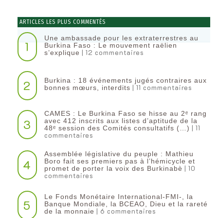
ARTICLES LES PLUS COMMENTÉS
Une ambassade pour les extraterrestres au
1
Burkina Faso : Le mouvement raëlien
| 12 commentaires
s’explique
Burkina : 18 événements jugés contraires aux
2
| 11 commentaires
bonnes mœurs, interdits
CAMES : Le Burkina Faso se hisse au 2ᵉ rang
3
avec 412 inscrits aux listes d’aptitude de la
| 11
48ᵉ session des Comités consultatifs (…)
commentaires
Assemblée législative du peuple : Mathieu
4
Boro fait ses premiers pas à l’hémicycle et
| 10
promet de porter la voix des Burkinabè
commentaires
Le Fonds Monétaire International-FMI-, la
5
Banque Mondiale, la BCEAO, Dieu et la rareté
| 6 commentaires
de la monnaie