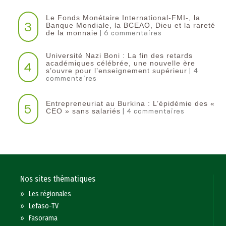
Le Fonds Monétaire International-FMI-, la
3
Banque Mondiale, la BCEAO, Dieu et la rareté
| 6 commentaires
de la monnaie
Université Nazi Boni : La fin des retards
4
académiques célébrée, une nouvelle ère
| 4
s’ouvre pour l’enseignement supérieur
commentaires
Entrepreneuriat au Burkina : L’épidémie des «
5
| 4 commentaires
CEO » sans salariés
Nos sites thématiques
»
Les régionales
»
Lefaso-TV
»
Fasorama