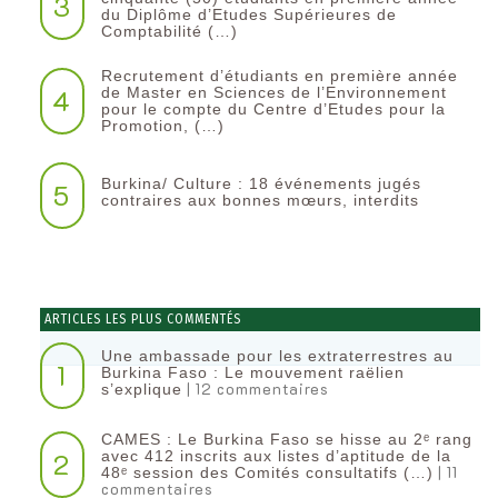
3
du Diplôme d’Etudes Supérieures de
Comptabilité (…)
Recrutement d’étudiants en première année
4
de Master en Sciences de l’Environnement
pour le compte du Centre d’Etudes pour la
Promotion, (…)
Burkina/ Culture : 18 événements jugés
5
contraires aux bonnes mœurs, interdits
ARTICLES LES PLUS COMMENTÉS
Une ambassade pour les extraterrestres au
1
Burkina Faso : Le mouvement raëlien
| 12 commentaires
s’explique
CAMES : Le Burkina Faso se hisse au 2ᵉ rang
2
avec 412 inscrits aux listes d’aptitude de la
| 11
48ᵉ session des Comités consultatifs (…)
commentaires