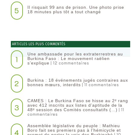
Il risquait 99 ans de prison. Une photo prise
5
18 minutes plus tôt a tout changé
ARTICLES LES PLUS COMMENTÉS
Une ambassade pour les extraterrestres au
1
Burkina Faso : Le mouvement raëlien
| 12 commentaires
s’explique
Burkina : 18 événements jugés contraires aux
2
| 11 commentaires
bonnes mœurs, interdits
CAMES : Le Burkina Faso se hisse au 2ᵉ rang
3
avec 412 inscrits aux listes d’aptitude de la
| 11
48ᵉ session des Comités consultatifs (…)
commentaires
Assemblée législative du peuple : Mathieu
4
Boro fait ses premiers pas à l’hémicycle et
| 10
promet de porter la voix des Burkinabè