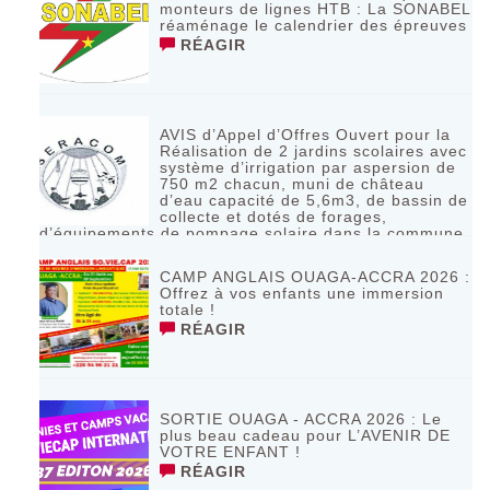
monteurs de lignes HTB : La SONABEL
réaménage le calendrier des épreuves
RÉAGIR
AVIS d’Appel d’Offres Ouvert pour la
Réalisation de 2 jardins scolaires avec
système d’irrigation par aspersion de
750 m2 chacun, muni de château
d’eau capacité de 5,6m3, de bassin de
collecte et dotés de forages,
d’équipements de pompage solaire dans la commune
de Bagassi région des BANKUI
RÉAGIR
CAMP ANGLAIS OUAGA-ACCRA 2026 :
Offrez à vos enfants une immersion
totale !
RÉAGIR
SORTIE OUAGA - ACCRA 2026 : Le
plus beau cadeau pour L’AVENIR DE
VOTRE ENFANT !
RÉAGIR