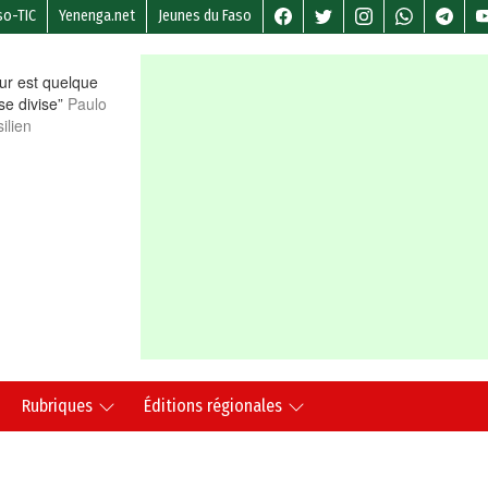
so-TIC
Yenenga.net
Jeunes du Faso
r est quelque
 se divise”
Paulo
ilien
Rubriques
Éditions régionales