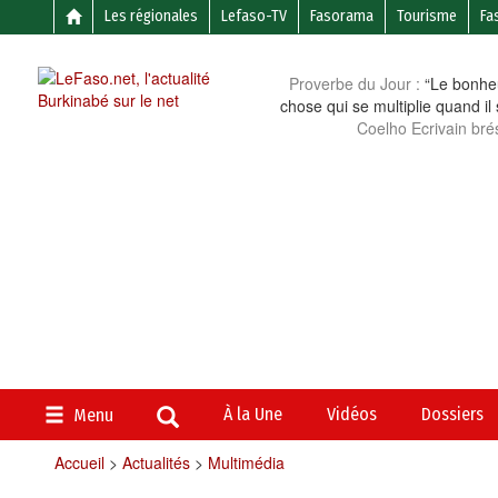
Les régionales
Lefaso-TV
Fasorama
Tourisme
Fa
Proverbe du Jour :
“Le bonheu
chose qui se multiplie quand il
Coelho Ecrivain brés
À la Une
Vidéos
Dossiers
Menu
Accueil
>
Actualités
>
Multimédia