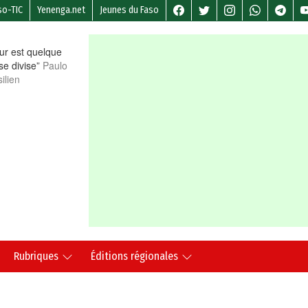
so-TIC
Yenenga.net
Jeunes du Faso
r est quelque
 se divise”
Paulo
ilien
Rubriques
Éditions régionales