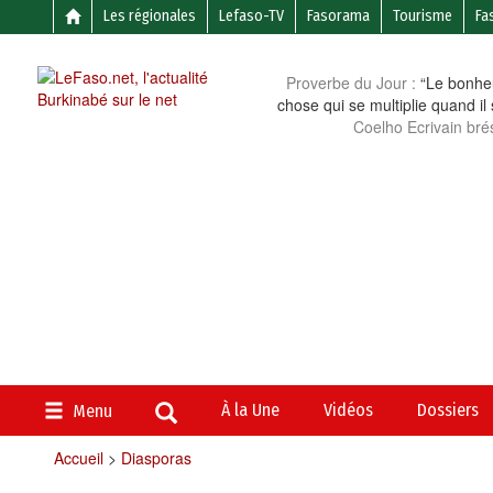
Les régionales
Lefaso-TV
Fasorama
Tourisme
Fa
Proverbe du Jour :
“Le bonheu
chose qui se multiplie quand il
Coelho Ecrivain brés
À la Une
Vidéos
Dossiers
Menu
Accueil
>
Diasporas