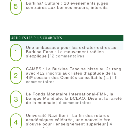
Burkina/ Culture : 18 événements jugés
5
contraires aux bonnes mœurs, interdits
ARTICLES LES PLUS COMMENTÉS
Une ambassade pour les extraterrestres au
1
Burkina Faso : Le mouvement raëlien
| 12 commentaires
s’explique
CAMES : Le Burkina Faso se hisse au 2ᵉ rang
2
avec 412 inscrits aux listes d’aptitude de la
| 11
48ᵉ session des Comités consultatifs (…)
commentaires
Le Fonds Monétaire International-FMI-, la
3
Banque Mondiale, la BCEAO, Dieu et la rareté
| 6 commentaires
de la monnaie
Université Nazi Boni : La fin des retards
4
académiques célébrée, une nouvelle ère
| 4
s’ouvre pour l’enseignement supérieur