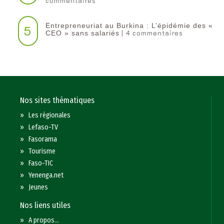
commentaires
Entrepreneuriat au Burkina : L’épidémie des «
5
| 4 commentaires
CEO » sans salariés
Nos sites thématiques
»
Les régionales
»
Lefaso-TV
»
Fasorama
»
Tourisme
»
Faso-TIC
»
Yenenga.net
»
Jeunes
Nos liens utiles
»
A propos...