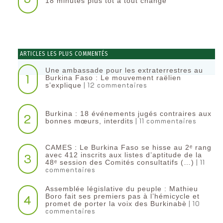
18 minutes plus tôt a tout changé
ARTICLES LES PLUS COMMENTÉS
Une ambassade pour les extraterrestres au
1
Burkina Faso : Le mouvement raëlien
| 12 commentaires
s’explique
Burkina : 18 événements jugés contraires aux
2
| 11 commentaires
bonnes mœurs, interdits
CAMES : Le Burkina Faso se hisse au 2ᵉ rang
3
avec 412 inscrits aux listes d’aptitude de la
| 11
48ᵉ session des Comités consultatifs (…)
commentaires
Assemblée législative du peuple : Mathieu
4
Boro fait ses premiers pas à l’hémicycle et
| 10
promet de porter la voix des Burkinabè
commentaires