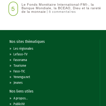
Le Fonds Monétaire International-FMI-, la
5
Banque Mondiale, la BCEAO, Dieu et la rareté
| 6 commentaires
de la monnaie
Nos sites thématiques
»
Les régionales
»
Lefaso-TV
»
Fasorama
»
Tourisme
»
Faso-TIC
»
Yenenga.net
»
Jeunes
Nos liens utiles
»
A propos...
»
Publicité