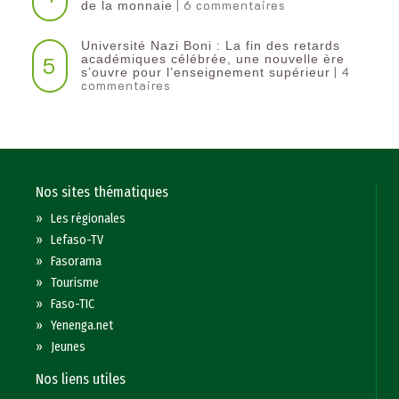
| 6 commentaires
de la monnaie
Université Nazi Boni : La fin des retards
5
académiques célébrée, une nouvelle ère
| 4
s’ouvre pour l’enseignement supérieur
commentaires
Nos sites thématiques
»
Les régionales
»
Lefaso-TV
»
Fasorama
»
Tourisme
»
Faso-TIC
»
Yenenga.net
»
Jeunes
Nos liens utiles