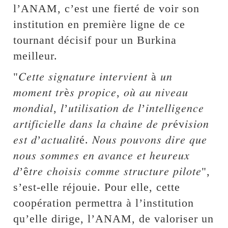
l’ANAM, c’est une fierté de voir son
institution en première ligne de ce
tournant décisif pour un Burkina
meilleur.
"𝐶𝑒𝑡𝑡𝑒 𝑠𝑖𝑔𝑛𝑎𝑡𝑢𝑟𝑒 𝑖𝑛𝑡𝑒𝑟𝑣𝑖𝑒𝑛𝑡 à 𝑢𝑛
𝑚𝑜𝑚𝑒𝑛𝑡 𝑡𝑟è𝑠 𝑝𝑟𝑜𝑝𝑖𝑐𝑒, 𝑜𝑢̀ 𝑎𝑢 𝑛𝑖𝑣𝑒𝑎𝑢
𝑚𝑜𝑛𝑑𝑖𝑎𝑙, 𝑙’𝑢𝑡𝑖𝑙𝑖𝑠𝑎𝑡𝑖𝑜𝑛 𝑑𝑒 𝑙’𝑖𝑛𝑡𝑒𝑙𝑙𝑖𝑔𝑒𝑛𝑐𝑒
𝑎𝑟𝑡𝑖𝑓𝑖𝑐𝑖𝑒𝑙𝑙𝑒 𝑑𝑎𝑛𝑠 𝑙𝑎 𝑐ℎ𝑎i𝑛𝑒 𝑑𝑒 𝑝𝑟év𝑖𝑠𝑖𝑜𝑛
𝑒𝑠𝑡 𝑑’𝑎𝑐𝑡𝑢𝑎𝑙𝑖𝑡é. 𝑁𝑜𝑢𝑠 𝑝𝑜𝑢𝑣𝑜𝑛𝑠 𝑑𝑖𝑟𝑒 𝑞𝑢𝑒
𝑛𝑜𝑢𝑠 𝑠𝑜𝑚𝑚𝑒𝑠 𝑒𝑛 𝑎𝑣𝑎𝑛𝑐𝑒 𝑒𝑡 ℎ𝑒𝑢𝑟𝑒𝑢𝑥
𝑑’ê𝑡𝑟𝑒 𝑐ℎ𝑜𝑖𝑠𝑖𝑠 𝑐𝑜𝑚𝑚𝑒 𝑠𝑡𝑟𝑢𝑐𝑡𝑢𝑟𝑒 𝑝𝑖𝑙𝑜𝑡𝑒",
s’est-elle réjouie. Pour elle, cette
coopération permettra à l’institution
qu’elle dirige, l’ANAM, de valoriser un