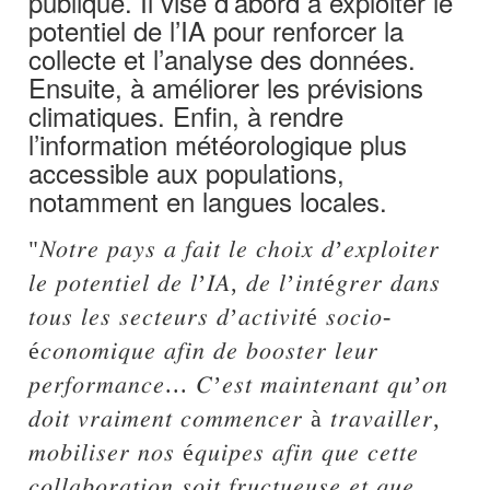
publique. Il vise d’abord à exploiter le
potentiel de l’IA pour renforcer la
collecte et l’analyse des données.
Ensuite, à améliorer les prévisions
climatiques. Enfin, à rendre
l’information météorologique plus
accessible aux populations,
notamment en langues locales.
"𝑁𝑜𝑡𝑟𝑒 𝑝𝑎𝑦𝑠 𝑎 𝑓𝑎𝑖𝑡 𝑙𝑒 𝑐ℎ𝑜𝑖𝑥 𝑑’𝑒𝑥𝑝𝑙𝑜𝑖𝑡𝑒𝑟
𝑙𝑒 𝑝𝑜𝑡𝑒𝑛𝑡𝑖𝑒𝑙 𝑑𝑒 𝑙’𝐼𝐴, 𝑑𝑒 𝑙’𝑖𝑛𝑡é𝑔𝑟𝑒𝑟 𝑑𝑎𝑛𝑠
𝑡𝑜𝑢𝑠 𝑙𝑒𝑠 𝑠𝑒𝑐𝑡𝑒𝑢𝑟𝑠 𝑑’𝑎𝑐𝑡𝑖𝑣𝑖𝑡é 𝑠𝑜𝑐𝑖𝑜-
é𝑐𝑜𝑛𝑜𝑚𝑖𝑞𝑢𝑒 𝑎𝑓𝑖𝑛 𝑑𝑒 𝑏𝑜𝑜𝑠𝑡𝑒𝑟 𝑙𝑒𝑢𝑟
𝑝𝑒𝑟𝑓𝑜𝑟𝑚𝑎𝑛𝑐𝑒... 𝐶’𝑒𝑠𝑡 𝑚𝑎𝑖𝑛𝑡𝑒𝑛𝑎𝑛𝑡 𝑞𝑢’𝑜𝑛
𝑑𝑜𝑖𝑡 𝑣𝑟𝑎𝑖𝑚𝑒𝑛𝑡 𝑐𝑜𝑚𝑚𝑒𝑛𝑐𝑒𝑟 à 𝑡𝑟𝑎𝑣𝑎𝑖𝑙𝑙𝑒𝑟,
𝑚𝑜𝑏𝑖𝑙𝑖𝑠𝑒𝑟 𝑛𝑜𝑠 é𝑞𝑢𝑖𝑝𝑒𝑠 𝑎𝑓𝑖𝑛 𝑞𝑢𝑒 𝑐𝑒𝑡𝑡𝑒
𝑐𝑜𝑙𝑙𝑎𝑏𝑜𝑟𝑎𝑡𝑖𝑜𝑛 𝑠𝑜𝑖𝑡 𝑓𝑟𝑢𝑐𝑡𝑢𝑒𝑢𝑠𝑒 𝑒𝑡 𝑞𝑢𝑒