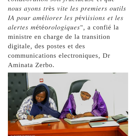
𝑛𝑜𝑢𝑠 𝑎𝑦𝑜𝑛𝑠 𝑡𝑟ès 𝑣𝑖𝑡𝑒 𝑙𝑒𝑠 𝑝𝑟𝑒𝑚𝑖𝑒𝑟𝑠 𝑜𝑢𝑡𝑖𝑙𝑠
𝐼𝐴 𝑝𝑜𝑢𝑟 𝑎𝑚é𝑙𝑖𝑜𝑟𝑒𝑟 𝑙𝑒𝑠 𝑝évi𝑖𝑠𝑖𝑜𝑛𝑠 𝑒𝑡 𝑙𝑒𝑠
𝑎𝑙𝑒𝑟𝑡𝑒𝑠 𝑚étéo𝑟𝑜𝑙𝑜𝑔𝑖𝑞𝑢𝑒𝑠", a confié la
ministre en charge de la transition
digitale, des postes et des
communications electroniques, Dr
Aminata Zerbo.