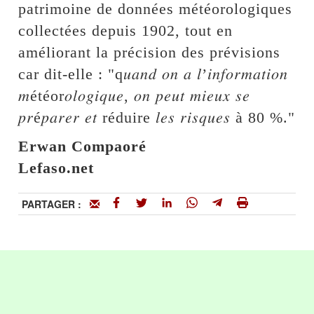
patrimoine de données météorologiques
collectées depuis 1902, tout en
améliorant la précision des prévisions
car dit-elle : "q𝑢𝑎𝑛𝑑 𝑜𝑛 𝑎 𝑙’𝑖𝑛𝑓𝑜𝑟𝑚𝑎𝑡𝑖𝑜𝑛
𝑚étéor𝑜𝑙𝑜𝑔𝑖𝑞𝑢𝑒, 𝑜𝑛 𝑝𝑒𝑢𝑡 𝑚𝑖𝑒𝑢𝑥 𝑠𝑒
𝑝𝑟é𝑝𝑎𝑟𝑒𝑟 𝑒𝑡 réduire 𝑙𝑒𝑠 𝑟𝑖𝑠𝑞𝑢𝑒𝑠 à 80 %."
Erwan Compaoré
Lefaso.net
PARTAGER :