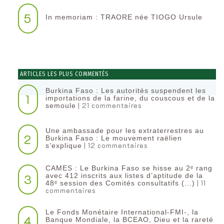
5
In memoriam : TRAORE née TIOGO Ursule
ARTICLES LES PLUS COMMENTÉS
Burkina Faso : Les autorités suspendent les
1
importations de la farine, du couscous et de la
| 21 commentaires
semoule
Une ambassade pour les extraterrestres au
2
Burkina Faso : Le mouvement raëlien
| 12 commentaires
s’explique
CAMES : Le Burkina Faso se hisse au 2ᵉ rang
3
avec 412 inscrits aux listes d’aptitude de la
| 11
48ᵉ session des Comités consultatifs (…)
commentaires
Le Fonds Monétaire International-FMI-, la
4
Banque Mondiale, la BCEAO, Dieu et la rareté