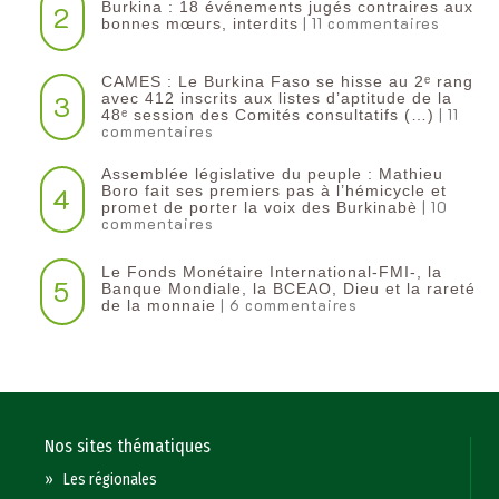
Burkina : 18 événements jugés contraires aux
2
| 11 commentaires
bonnes mœurs, interdits
CAMES : Le Burkina Faso se hisse au 2ᵉ rang
3
avec 412 inscrits aux listes d’aptitude de la
| 11
48ᵉ session des Comités consultatifs (…)
commentaires
Assemblée législative du peuple : Mathieu
4
Boro fait ses premiers pas à l’hémicycle et
| 10
promet de porter la voix des Burkinabè
commentaires
Le Fonds Monétaire International-FMI-, la
5
Banque Mondiale, la BCEAO, Dieu et la rareté
| 6 commentaires
de la monnaie
Nos sites thématiques
»
Les régionales