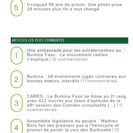
Il risquait 99 ans de prison. Une photo prise
5
18 minutes plus tôt a tout changé
ARTICLES LES PLUS COMMENTÉS
Une ambassade pour les extraterrestres au
1
Burkina Faso : Le mouvement raëlien
| 12 commentaires
s’explique
Burkina : 18 événements jugés contraires aux
2
| 11 commentaires
bonnes mœurs, interdits
CAMES : Le Burkina Faso se hisse au 2ᵉ rang
3
avec 412 inscrits aux listes d’aptitude de la
| 11
48ᵉ session des Comités consultatifs (…)
commentaires
Assemblée législative du peuple : Mathieu
4
Boro fait ses premiers pas à l’hémicycle et
| 10
promet de porter la voix des Burkinabè