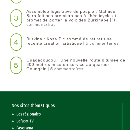
Assemblée législative du peuple : Mathieu
3
Boro fait ses premiers pas à l’hémicycle et
| 11
promet de porter la voix des Burkinabè
commentaires
Burkina : Kosa Pic sommé de retirer une
4
| 5 commentaires
récente création artistique
Ouagadougou : Une nouvelle route bitumée de
5
800 mètres mise en service au quartier
| 5 commentaires
Gounghin
Nos sites thématiques
»
Les régionales
»
Lefaso-TV
»
Fasorama