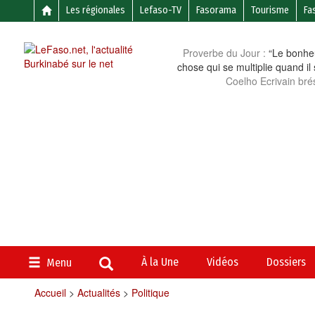
Les régionales
Lefaso-TV
Fasorama
Tourisme
Fa
Proverbe du Jour :
“Le bonheu
chose qui se multiplie quand il
Coelho Ecrivain brés
À la Une
Vidéos
Dossiers
Menu
Accueil
>
Actualités
>
Politique