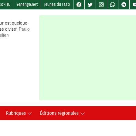
so-TIC
Yenenga.net
Jeunes du Faso
r est quelque
 se divise”
Paulo
ilien
Rubriques
Éditions régionales