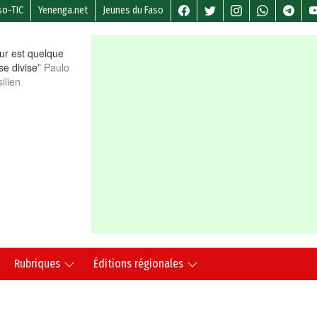
so-TIC
Yenenga.net
Jeunes du Faso
r est quelque
 se divise”
Paulo
ilien
Rubriques
Éditions régionales