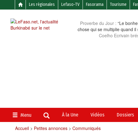
Les régionales
Lefaso-TV
Fasorama
Tourisme
Fa
Proverbe du Jour :
“Le bonheu
chose qui se multiplie quand il
Coelho Ecrivain brés
À la Une
Vidéos
Dossiers
Menu
Accueil
>
Petites annonces
>
Communiqués