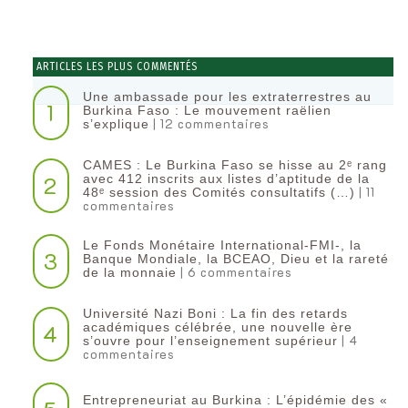
ARTICLES LES PLUS COMMENTÉS
Une ambassade pour les extraterrestres au
1
Burkina Faso : Le mouvement raëlien
| 12 commentaires
s’explique
CAMES : Le Burkina Faso se hisse au 2ᵉ rang
2
avec 412 inscrits aux listes d’aptitude de la
| 11
48ᵉ session des Comités consultatifs (…)
commentaires
Le Fonds Monétaire International-FMI-, la
3
Banque Mondiale, la BCEAO, Dieu et la rareté
| 6 commentaires
de la monnaie
Université Nazi Boni : La fin des retards
4
académiques célébrée, une nouvelle ère
| 4
s’ouvre pour l’enseignement supérieur
commentaires
Entrepreneuriat au Burkina : L’épidémie des «