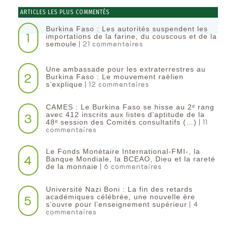
ARTICLES LES PLUS COMMENTÉS
Burkina Faso : Les autorités suspendent les
1
importations de la farine, du couscous et de la
| 21 commentaires
semoule
Une ambassade pour les extraterrestres au
2
Burkina Faso : Le mouvement raëlien
| 12 commentaires
s’explique
CAMES : Le Burkina Faso se hisse au 2ᵉ rang
3
avec 412 inscrits aux listes d’aptitude de la
| 11
48ᵉ session des Comités consultatifs (…)
commentaires
Le Fonds Monétaire International-FMI-, la
4
Banque Mondiale, la BCEAO, Dieu et la rareté
| 6 commentaires
de la monnaie
Université Nazi Boni : La fin des retards
5
académiques célébrée, une nouvelle ère
| 4
s’ouvre pour l’enseignement supérieur
commentaires