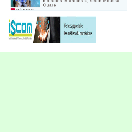
maladies infantiles », selon Moussa
Ouaré
RÉAGIR