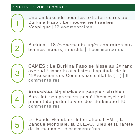
ARTICLES LES PLUS COMMENTÉS
Une ambassade pour les extraterrestres au
1
Burkina Faso : Le mouvement raëlien
| 12 commentaires
s’explique
Burkina : 18 événements jugés contraires aux
2
| 11 commentaires
bonnes mœurs, interdits
CAMES : Le Burkina Faso se hisse au 2ᵉ rang
3
avec 412 inscrits aux listes d’aptitude de la
| 11
48ᵉ session des Comités consultatifs (…)
commentaires
Assemblée législative du peuple : Mathieu
4
Boro fait ses premiers pas à l’hémicycle et
| 10
promet de porter la voix des Burkinabè
commentaires
Le Fonds Monétaire International-FMI-, la
5
Banque Mondiale, la BCEAO, Dieu et la rareté
| 6 commentaires
de la monnaie