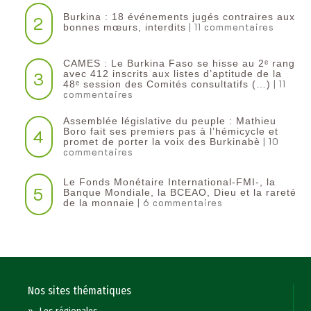
Burkina : 18 événements jugés contraires aux
2
| 11 commentaires
bonnes mœurs, interdits
CAMES : Le Burkina Faso se hisse au 2ᵉ rang
3
avec 412 inscrits aux listes d’aptitude de la
| 11
48ᵉ session des Comités consultatifs (…)
commentaires
Assemblée législative du peuple : Mathieu
4
Boro fait ses premiers pas à l’hémicycle et
| 10
promet de porter la voix des Burkinabè
commentaires
Le Fonds Monétaire International-FMI-, la
5
Banque Mondiale, la BCEAO, Dieu et la rareté
| 6 commentaires
de la monnaie
Nos sites thématiques