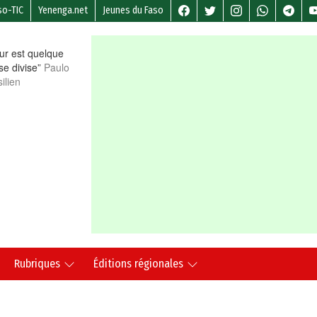
so-TIC
Yenenga.net
Jeunes du Faso
r est quelque
 se divise”
Paulo
ilien
Rubriques
Éditions régionales