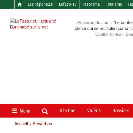
Les régionales
Lefaso-TV
Fasorama
Tourisme
Fa
Proverbe du Jour :
“Le bonheu
chose qui se multiplie quand il
Coelho Ecrivain brés
À la Une
Vidéos
Dossiers
Menu
Accueil
>
Proverbes