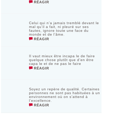
RÉAGIR
Celui qui n’a jamais tremblé devant le
mal qu’il a fait, ni pleuré sur sеs
fаutеs, ignοrе tοutе unе fасе du
mοndе еt dе l’âmе.
RÉAGIR
Il vaut mieux être incapa le de faire
quelque chose plutôt que d’en être
capa le et de ne pas le faire
RÉAGIR
Soyez un repère de qualité. Certaines
personnes ne sont pas habituées à un
environnement où on s’attend à
l’excellence.
RÉAGIR