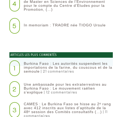
4
de Master en Sciences de l’Environnement
pour le compte du Centre d’Etudes pour la
Promotion, (…)
5
In memoriam : TRAORE née TIOGO Ursule
ARTICLES LES PLUS COMMENTÉS
Burkina Faso : Les autorités suspendent les
1
importations de la farine, du couscous et de la
| 21 commentaires
semoule
Une ambassade pour les extraterrestres au
2
Burkina Faso : Le mouvement raëlien
| 12 commentaires
s’explique
CAMES : Le Burkina Faso se hisse au 2ᵉ rang
3
avec 412 inscrits aux listes d’aptitude de la
| 11
48ᵉ session des Comités consultatifs (…)
commentaires