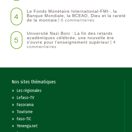
Le Fonds Monétaire International-FMI-, la
4
Banque Mondiale, la BCEAO, Dieu et la rareté
| 6 commentaires
de la monnaie
Université Nazi Boni : La fin des retards
5
académiques célébrée, une nouvelle ère
| 4
s’ouvre pour l’enseignement supérieur
commentaires
Nos sites thématiques
»
Les régionales
»
Lefaso-TV
»
Fasorama
»
Tourisme
»
Faso-TIC
»
Yenenga.net