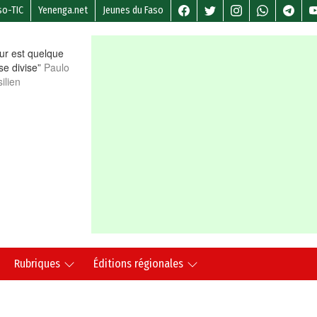
so-TIC
Yenenga.net
Jeunes du Faso
r est quelque
 se divise”
Paulo
ilien
Rubriques
Éditions régionales