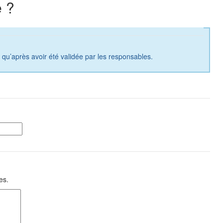
 ?
a qu’après avoir été validée par les responsables.
es.