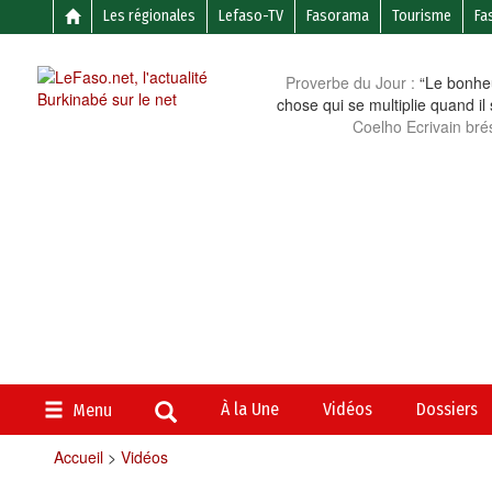
Les régionales
Lefaso-TV
Fasorama
Tourisme
Fa
Proverbe du Jour :
“Le bonheu
chose qui se multiplie quand il
Coelho Ecrivain brés
À la Une
Vidéos
Dossiers
Menu
Accueil
>
Vidéos